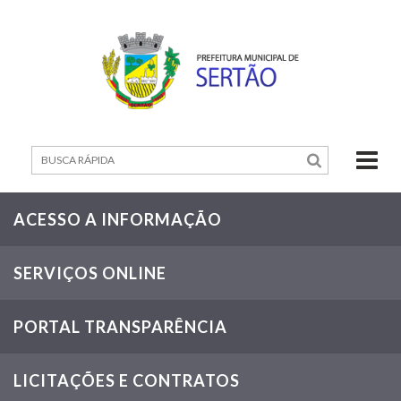
Home
Mapa
do
Site
Contato
Município
ACESSO A INFORMAÇÃO
Governo
SERVIÇOS ONLINE
Cidadão
PORTAL TRANSPARÊNCIA
Servidor
Empreendedor
LICITAÇÕES E CONTRATOS