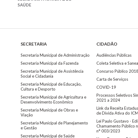
SAÚDE
Secretaria
Municipal
de
Obras
e
Viação
SECRETARIA
CIDADÃO
Secretaria
Municipal
Secretaria Municipal de Administração
Audiências Públicas
de
Planejamento
Secretaria Municipal da Fazenda
Coleta Seletiva e San
e
Secretaria Municipal de Assistência
Concurso Público 201
Gestão
Social e Cidadania
Carta de Serviços
Secretaria Municipal de Educação,
Secretaria
COVID-19
Cultura e Desporto
Municipal
Processos Seletivos Si
de
Secretaria Municipal de Agricultura e
Saúde
2021 a 2024
Desenvolvimento Econômico
Link da Receita Estadu
Secretaria Municipal de Obras e
de Dívida Ativa do IC
Viação
Lei Paulo Gustavo - Edi
Secretaria Municipal de Planejamento
Chamamento Público n
e Gestão
n° 003/2023
Secretaria Municipal de Saúde