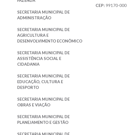
FAZENDA
de
CEP:
99170-000
Administração
SECRETARIA MUNICIPAL DE
ADMINISTRAÇÃO
Secretaria
Municipal
SECRETARIA MUNICIPAL DE
de
AGRICULTURA E
Agricultura
e
DESENVOLVIMENTO ECONÔMICO
Desenvolvimento
Econômico
SECRETARIA MUNICIPAL DE
ASSISTÊNCIA SOCIAL E
Secretaria
CIDADANIA
Municipal
de
SECRETARIA MUNICIPAL DE
Assistência
Social
EDUCAÇÃO, CULTURA E
e
DESPORTO
Cidadania
SECRETARIA MUNICIPAL DE
Secretaria
OBRAS E VIAÇÃO
Municipal
de
SECRETARIA MUNICIPAL DE
Educação,
PLANEJAMENTO E GESTÃO
Cultura
e
Desporto
SECRETARIA MUNICIPAL DE