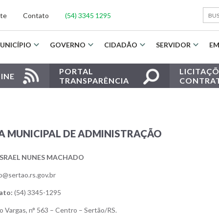
ite
Contato
(54) 3345 1295
UNICÍPIO
GOVERNO
CIDADÃO
SERVIDOR
EM
PORTAL
LICITAÇÕ
INE
TRANSPARÊNCIA
CONTRA
A MUNICIPAL DE ADMINISTRAÇÃO
I ISRAEL NUNES MACHADO
o@sertao.rs.gov.br
ato:
(54) 3345-1295
o Vargas, n° 563 – Centro – Sertão/RS.