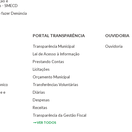
ão e
to - SMECD
 fazer Denúncia
PORTAL TRANSPARÊNCIA
OUVIDORIA
Transparência Municipal
Ouvidoria
Lei de Acesso à Informação
Prestando Contas
Licitações
Orçamento Municipal
ônico
Transferências Voluntárias
e e
Diárias
Despesas
Receitas
Transparência da Gestão Fiscal
VER TODOS