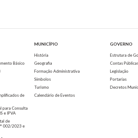
MUNICÍPIO
GOVERNO
História
Estrutura de G
eamento Básico
Geografia
Contas Pública
8
Formação Administrativa
Legislação
Símbolos
Portarias
Turismo
Decretos Munic
mplificados de
Calendário de Eventos
al para Consulta
MS e IPVA
tal de
° 002/2023 e