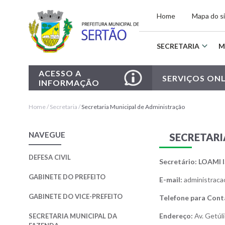
Home
Mapa do s
Home
SECRETARIA
M
Defesa
Civil
ACESSO A
SERVIÇOS ONL
INFORMAÇÃO
Gabinete
do
Prefeito
Home
/
Secretaria
/
Secretaria Municipal de Administração
Gabinete
do
NAVEGUE
SECRETARI
Vice-
Prefeito
DEFESA CIVIL
Secretário: LOAM
Secretaria
Municipal
GABINETE DO PREFEITO
E-mail:
administraca
da
Fazenda
GABINETE DO VICE-PREFEITO
Telefone para Cont
Secretaria
Endereço:
Av. Getúli
SECRETARIA MUNICIPAL DA
Municipal