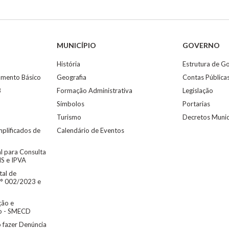
MUNICÍPIO
GOVERNO
História
Estrutura de G
eamento Básico
Geografia
Contas Pública
8
Formação Administrativa
Legislação
Símbolos
Portarias
Turismo
Decretos Munic
mplificados de
Calendário de Eventos
al para Consulta
MS e IPVA
tal de
° 002/2023 e
ão e
to - SMECD
 fazer Denúncia