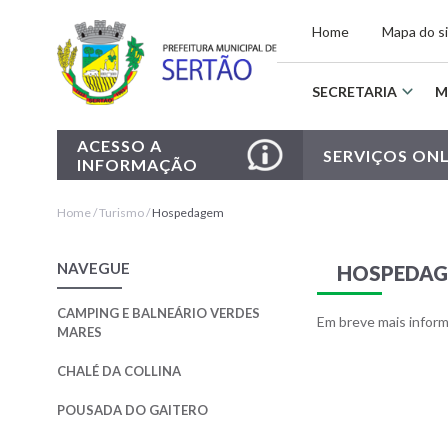
Home
Mapa do s
Home
SECRETARIA
M
Camping
e
Balneário
ACESSO A
Verdes
SERVIÇOS ONL
INFORMAÇÃO
Mares
Home
/
Turismo
/
Hospedagem
Chalé
da
Collina
NAVEGUE
HOSPEDA
Pousada
do
CAMPING E BALNEÁRIO VERDES
Gaitero
Em breve mais infor
MARES
CHALÉ DA COLLINA
POUSADA DO GAITERO