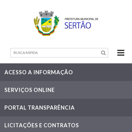
Home
Mapa
do
Site
Contato
Município
ACESSO A INFORMAÇÃO
Governo
SERVIÇOS ONLINE
Cidadão
PORTAL TRANSPARÊNCIA
Servidor
Empreendedor
LICITAÇÕES E CONTRATOS