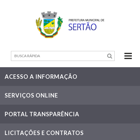
Home
Edital
n°
001
de
2024
-
Contratação
de
Professores
ACESSO A INFORMAÇÃO
Edital
n°
SERVIÇOS ONLINE
002
de
2024
-
PORTAL TRANSPARÊNCIA
Contratação
de
Monitor(a)
LICITAÇÕES E CONTRATOS
Edital