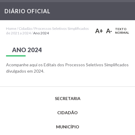
n°
003
DIÁRIO OFICIAL
de
2024
-
Contratação
Home
/
Cidadão
/
Processos Seletivos Simplificados
de
A+
A-
TEXTO
de 2021 a 2024
/
Ano 2024
NORMAL
Cozinheira
e
Auxiliar
de
ANO 2024
Serviços
Gerais
Acompanhe aqui os Editais dos Processos Seletivos Simplificados
Edital
divulgados em 2024.
n°
004
de
2024
-
Contratação
SECRETARIA
de
Assistente
Social
CIDADÃO
e
Psicológo
MUNICÍPIO
Edital