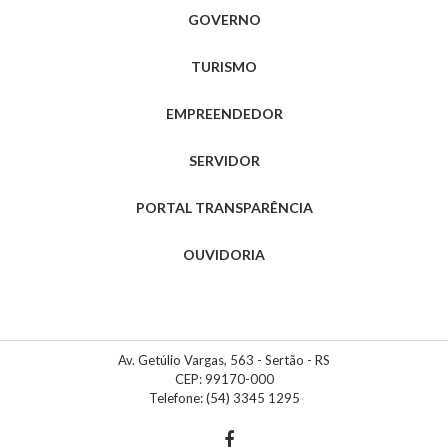
n°
GOVERNO
007
de
2024
TURISMO
-
Contratação
de
EMPREENDEDOR
Auxiliar
de
Serviços
SERVIDOR
Gerais
PORTAL TRANSPARÊNCIA
Edital
n°
008
OUVIDORIA
de
2024
-
Contratação
de
Professor
de
Letramento
Av. Getúlio Vargas, 563 - Sertão - RS
em
CEP: 99170-000
Programação
Telefone: (54) 3345 1295
Edital