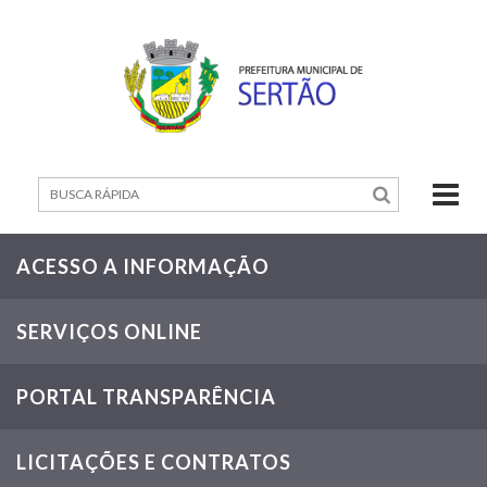
Home
ATAS
-
EDITAL
EDUCAÇÃO
EM
MOVIMENTO
EDITAL
ACESSO A INFORMAÇÃO
01/2026
VAGAS
SERVIÇOS ONLINE
EXCEPCIONAIS
PORTAL TRANSPARÊNCIA
LICITAÇÕES E CONTRATOS